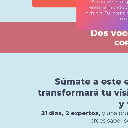
Dos voc
COR
Súmate a este 
transformará tu vis
y 
21 días, 2 expertos,
y una pru
crees saber s