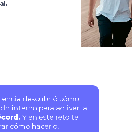
al.
iencia descubrió cómo
interno para activar la
écord.
Y en este reto te
ar cómo hacerlo.