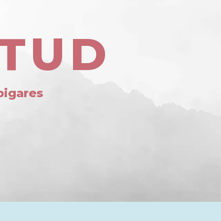
ITUD
pigares