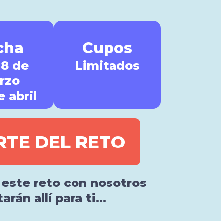
cha
Cupos
18 de
Limitados
rzo
e abril
RTE DEL RETO
este reto con nosotros
arán allí para ti…