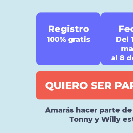
Registro
Fe
100% gratis
Del 
ma
al 8 d
QUIERO SER PA
Amarás hacer parte de 
Tonny y Willy est