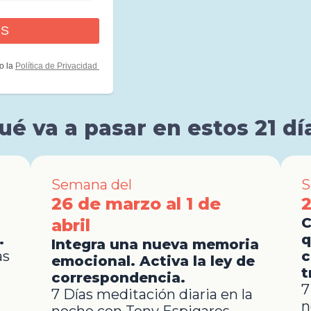
o la
Política de Privacidad
ué va a pasar en estos 21 dí
Semana del
S
26 de marzo al 1 de
2
C
abril
.
q
Integra una nueva memoria
as
c
emocional. Activa la ley de
t
correspondencia.
7
7 Días meditación diaria en la
n
noche con Tony Espigares